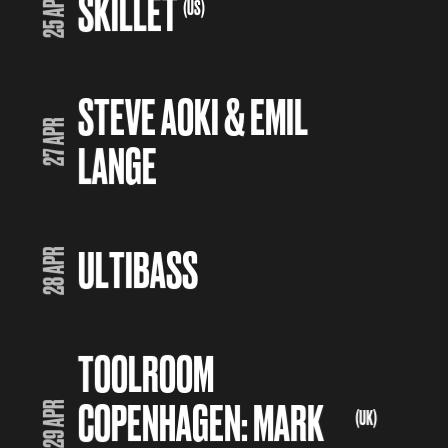
SKILLET
25 APR
(US)
STEVE AOKI & EMIL
27 APR
LANGE
ULTIBASS
28 APR
TOOLROOM
COPENHAGEN: MARK
29 APR
(UK)