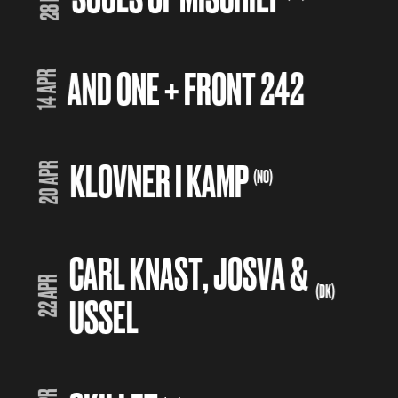
AND ONE + FRONT 242
14 APR
KLOVNER I KAMP
20 APR
(NO)
CARL KNAST, JOSVA &
22 APR
(DK)
USSEL